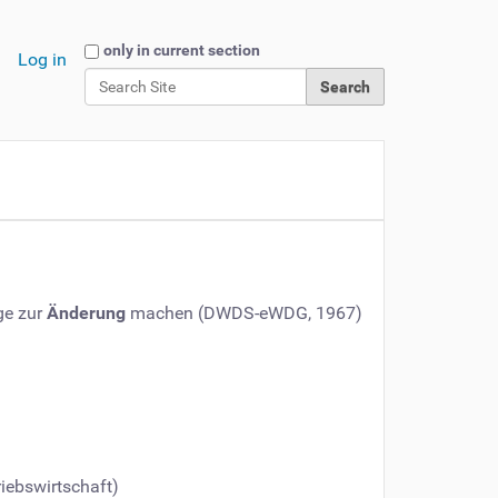
Search Site
only in current section
Log in
Advanced Search…
ge zur
Änderung
machen (DWDS-eWDG, 1967)
iebswirtschaft)