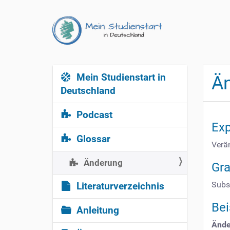
Mein Studienstart in
N
Ä
a
Deutschland
v
Podcast
i
Exp
g
Glossar
a
Verä
t
Änderung
Gr
i
o
Subs
Literaturverzeichnis
n
Bei
Anleitung
Ände