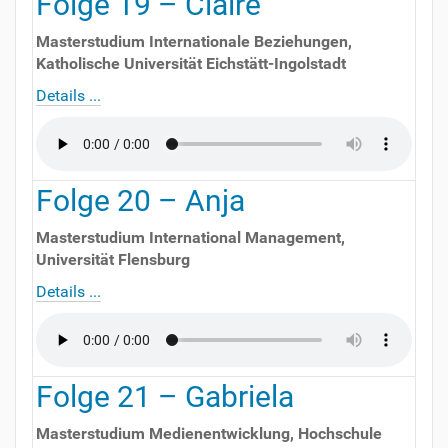
Folge
19
–
Claire
Masterstudium Internationale Beziehungen
,
Katholische Universität Eichstätt-Ingolstadt
Details ...
Folge
20
–
Anja
Masterstudium International Management
,
Universität Flensburg
Details ...
Folge
21
–
Gabriela
Masterstudium Medienentwicklung
,
Hochschule