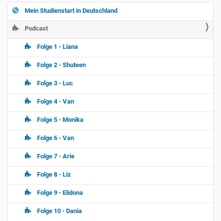
Mein Studienstart in Deutschland
N
a
Podcast
v
Folge 1 - Liana
i
g
Folge 2 - Shuteen
a
Folge 3 - Luc
t
i
Folge 4 - Van
o
Folge 5 - Monika
n
Folge 6 - Van
Folge 7 - Arie
Folge 8 - Liz
Folge 9 - Elidona
Folge 10 - Dania