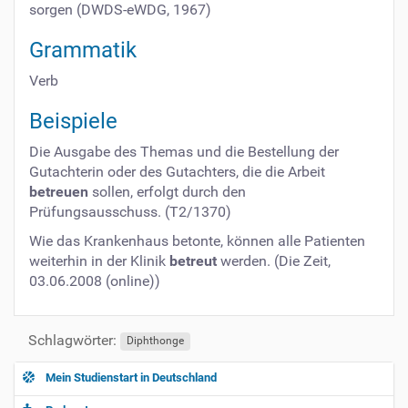
sorgen (DWDS-eWDG, 1967)
Grammatik
Verb
Beispiele
Die Ausgabe des Themas und die Bestellung der
Gutachterin oder des Gutachters, die die Arbeit
betreuen
sollen, erfolgt durch den
Prüfungsausschuss. (T2/1370)
Wie das Krankenhaus betonte, können alle Patienten
weiterhin in der Klinik
betreut
werden. (Die Zeit,
03.06.2008 (online))
Schlagwörter:
Diphthonge
Mein Studienstart in Deutschland
N
a