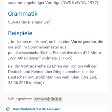
zusammengehöriger Vorträge (DWDS-eWDG, 1977)
Grammatik
Substantiv (Femininum)
Beispiele
„Um_lernen mit Athen“, so hieß eine
Vortragsreihe
, die
die sich im Sommersemester aus
politikwissenschaftlicher Perspektive dem d14-Motto
„Von Athen lernen“ widmete. (T1/95)
Bei der
Vortragsreihe
zu Ehren der Königin will der
Deutschland-Kenner über Dinge sprechen, die die
Deutschen mit Großbritannien verbinden. (Die Zeit,
23.06.2015 (online))
Schlagwörter:
Affrikaten[pf][ts][ks]
Mein Studienstart in Deutschland
N