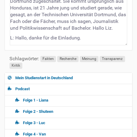
Dortmund zugeschaltet. Sie kommt ursprünglich aus
Honduras, ist 21 Jahre jung und studiert gerade, wie
gesagt, an der Technischen Universität Dortmund, das
Fach oder die Fächer, muss ich sagen, Journalistik
und Politikwissenschaft auf Bachelor. Hallo Liz.
L: Hallo, danke für die Einladung.
I: Wie geht's?
L: Mir geht's ganz gut tatsächlich.
Schlagwörter:
Fakten
Recherche
Meinung
Transparenz
Kritik
I: Schön.
L: Und dir?
Mein Studienstart in Deutschland
N
I: Ja, auch gut. Hat das Semester denn schon
a
Podcast
angefangen?
v
Folge 1 - Liana
i
L: Nee, noch nicht. Erst in drei Wochen.
g
Folge 2 - Shuteen
I: Klar, es gibt noch ein bisschen Zeit zum
a
Durchatmen, ne? Dann bist du im dritten Semester in
Folge 3 - Luc
t
drei Wochen.
i
Folge 4 - Van
L: Ja, ich komme jetzt in das dritte Semester, genau.