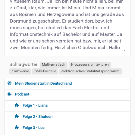
virtuellem Raum. Ja, ich bin heute nicht allein, bei mir
zu Gast, klar, wie immer, ist Mirsa. Und Mirsa kommt
aus Bosnien und Herzegowina und ist uns gerade aus
Dortmund zugeschaltet. Er studiert dort, bzw. ich
muss sagen, hat studiert das Fach Elektro- und
Informationstechnik auf Bachelor und auf Master. Ja
und wie er uns schon verraten hat bzw. mir, er ist seit
zwei Monaten fertig. Herzlichen Glückwunsch, Hallo
Mirsa!
M: Hallo Irina, danke schön.
Schlagwörter:
Mathematisch
Prozessorarchitekturen
Kraftwerke
SMD-Bauteile
elektronisches Stabilitätsprogramm
I: Na, wie geht´s dir?
M: Ja, ein bisschen müde am frühen Morgen
Mein Studienstart in Deutschland
N
sozusagen.
a
Podcast
I: Okay, also sehr früh dran sind wir nicht.
v
Folge 1 - Liana
i
M: Ja.
g
Folge 2 - Shuteen
I: Du hast Elektro- und Informationstechnik studiert.
a
Wir fangen da immer so an als Aufwärmphase. Nenne
Folge 3 - Luc
t
uns bitte fünf Schlüsselworte, die du mit diesem Fach