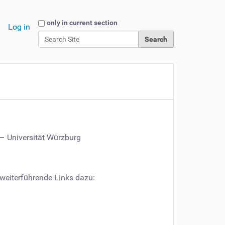
Search Site
only in current section
Log in
Advanced Search…
—
Universität Würzburg
 weiterführende Links dazu: