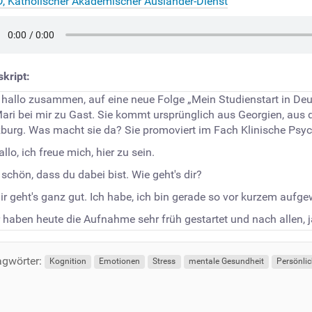
, Katholischer Akademischer Ausländer-Dienst
kript:
a, hallo zusammen, auf eine neue Folge „Mein Studienstart in De
ari bei mir zu Gast. Sie kommt ursprünglich aus Georgien, aus der
burg. Was macht sie da? Sie promoviert im Fach Klinische Psych
llo, ich freue mich, hier zu sein.
, schön, dass du dabei bist. Wie geht's dir?
r geht's ganz gut. Ich habe, ich bin gerade so vor kurzem aufge
ir haben heute die Aufnahme sehr früh gestartet und nach allen, 
en wir jetzt hier weitermachen. Bevor wir auf deine Geschichte 
em Fach. Was macht denn dein Fach aus?
gwörter:
Kognition
Emotionen
Stress
mentale Gesundheit
Persönli
ch würde dann nennen fünf Wörter, die mit meinem Fach so seh
ionen, Stress vielleicht, mentale Gesundheit und Persönlichkeit
kay, Dankeschön. Ja, also ich habe nicht oft Promovenden bei mi