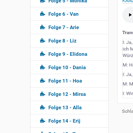
KAAD
Folge 5 - Monika
Folge 6 - Van
Folge 7 - Arie
Trans
Folge 8 - Liz
I: J
ich M
Folge 9 - Elidona
Würz
M: Ha
Folge 10 - Dania
I: Ja
Folge 11 - Hoa
M: Mi
I: W
Folge 12 - Mirsa
woll
dein
Folge 13 - Alla
Schla
M: I
Folge 14 - Erij
Emot
I: O