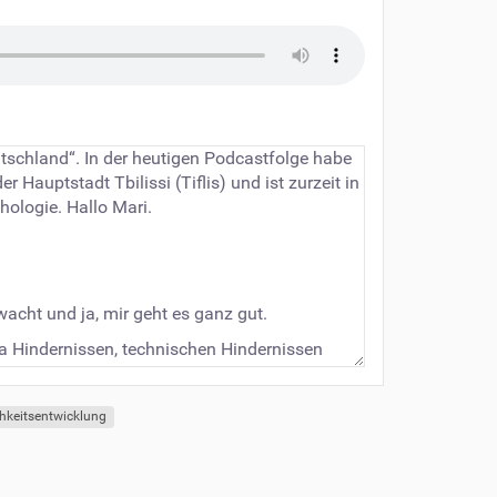
utschland“. In der heutigen Podcastfolge habe
 Hauptstadt Tbilissi (Tiflis) und ist zurzeit in
ologie. Hallo Mari.
wacht und ja, mir geht es ganz gut.
ja Hindernissen, technischen Hindernissen
kommen, nenn uns bitte fünf Schlüsselworte aus
chkeitsentwicklung
r eng zusammenhängen. Ich würde Kognition,
sentwicklung.
r zu Gast, erzähl mal, wie kommst du auf ein