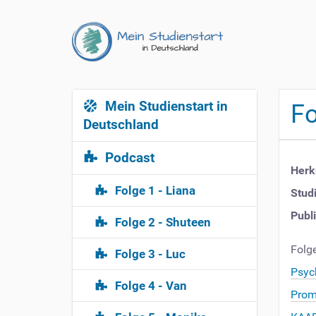
Mein Studienstart in
N
Fo
a
Deutschland
v
Podcast
i
Herk
g
Folge 1 - Liana
Stud
a
t
Publ
Folge 2 - Shuteen
i
o
Folge
Folge 3 - Luc
n
Psyc
Folge 4 - Van
Prom