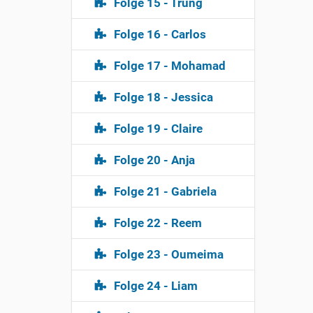
Folge 15 - Trung
Prom
Bache
Folge 16 - Carlos
M: J
Folge 17 - Mohamad
unge
DAAD
wich
Folge 18 - Jessica
bzw.
geei
Folge 19 - Claire
Vora
nach
Folge 20 - Anja
Betr
Folge 21 - Gabriela
I: Ab
M: A
Folge 22 - Reem
I: Es
Folge 23 - Oumeima
M: J
Vora
Folge 24 - Liam
I: D