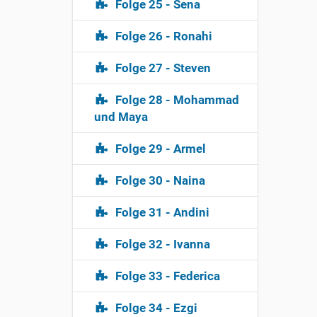
vornh
Folge 25 - Sena
M: Ja
Folge 26 - Ronahi
ob ic
so e
Folge 27 - Steven
I: A
vorh
Folge 28 - Mohammad
und Maya
M: J
Lehre
Folge 29 - Armel
studi
Bach
ich 
Folge 30 - Naina
habe
Folge 31 - Andini
I: Ac
M: J
Folge 32 - Ivanna
Würz
abge
Folge 33 - Federica
I: U
Folge 34 - Ezgi